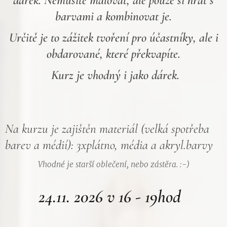
dárek. Nemusíte malovat, ale pouze si hrát s
barvami a kombinovat je.
Určitě je to zážitek tvoření pro účastníky, ale i
obdarované, které překvapíte.
Kurz je vhodný i jako dárek.
Na kurzu je zajištěn materiál (velká spotřeba
barev a médií): 3xplátno, média a akryl.barvy
Vhodné je starší oblečení, nebo zástěra. :-)
24.11. 2026 v 16 - 19hod